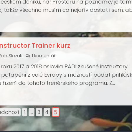
čském deníku, ha! Prostoru na poznámky je tam
, takže všechno musím co nejdřív dostat i sem, a
 na nic důležitého.
nstructor Trainer kurz
Petr Slezak
1 komentář
oku 2017 a 2018 oslovila PADI zkušené instruktory
 potápění z celé Evropy s možností podat přihlášk
řízení do tohoto trenérského programu. Z
 zájemců vybrali 5 kandidátů, mezi nimiž jsem byl i 
stníky byli George Vandoros z Řecka, Alan Avetoo
ie, Michael Doumont z Belgie a Sascha Reuss z
edchozí
1
…
3
4
5