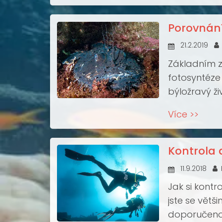
Porovnání
21.2.2019
Základním zd
fotosyntéze 
býložravý ži
pak sežere 
Více >>
řetězce se č
Kontrola 
11.9.2018
Jak si kontr
jste se větš
doporučeno 