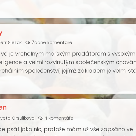
e opotřebení je vyměnit. To samé platí pro náust
utomatiky, rovněž i pro všechny těsnící o kroužky.
y
Petr Slezak
Žádné komentáře
avá je vrcholným mořským predátorem s vysokým
eligence a velmi rozvinutým společenským chován
archálním společenství, jejímž základem je velmi st
eřská linie). Tu tvoří jednotky až desítky jedinců.
ie spolu často tvoří stádo o počtu desítek až stov
edinců.
sen
Iveta Orsulikova
4 komentáře
de psát jako nic, protože mám už vše zapsáno ve