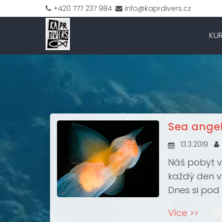
+420 777 237 984
info@kaprdivers.cz
KU
Sea ange
13.3.2019
Náš pobyt v
každý den v
Dnes si pod
hned od zan
Více >>