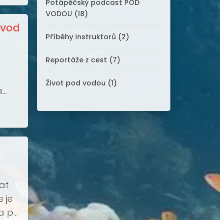
Potápěčský podcast POD
VODOU (18)
 vod
Příběhy instruktorů (2)
Reportáže z cest (7)
Život pod vodou (1)
a
rat
e je
 při