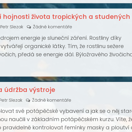
 hojnosti života tropických a studených
Petr Slezak
Žádné komentáře
rojem energie je sluneční záření. Rostliny díky
vytvářejí organické látky. Tím, že rostlinu sežere
vočich, předá se energie dál. Býložravého živočich
masožravý živočich. Na každém stupni potravního
ást energie ztrácí v podobě tepla.
a údržba výstroje
Petr Slezak
Žádné komentáře
olovat své potápěčské vybavení a jak se o něj sta
inou naučili v základním potápěčském kurzu. Víte, ž
pravidelně kontrolovat řemínky masky a ploutví a