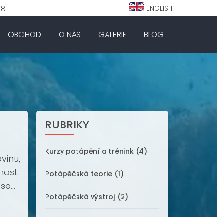
98
ENGLISH
OBCHOD
O NÁS
GALERIE
BLOG
RUBRIKY
Kurzy potápění a trénink (4)
vinu,
nost.
Potápěčská teorie (1)
 se
Potápěčská výstroj (2)