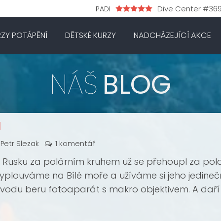
Dive Center #36
PADI
RZY POTÁPĚNÍ
DĚTSKÉ KURZY
NADCHÁZEJÍCÍ AKCE
NÁŠ
BLOG
l
Petr Slezak
1 komentář
 Rusku za polárním kruhem už se přehoupl za polo
yplouváme na Bílé moře a užíváme si jeho jedineč
 vodu beru fotoaparát s makro objektivem. A daří
oření.