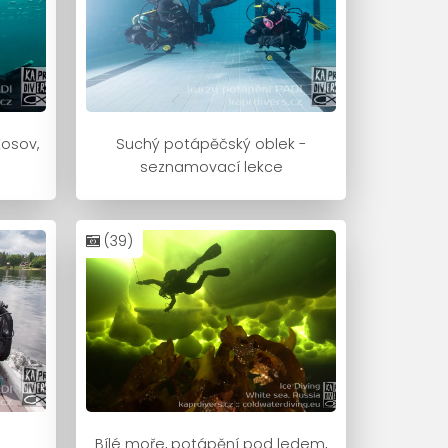
osov,
Suchý potápěčský oblek -
seznamovací lekce
(39)
Bílé moře, potápění pod ledem,