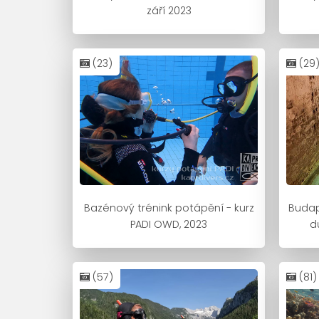
září 2023
(23)
(29
Bazénový trénink potápění - kurz
Budap
PADI OWD, 2023
d
(57)
(81)