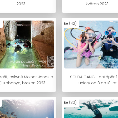
2023
květen 2023
)
(42)
ešť, jeskyně Molnar Janos a
SCUBA GANG - potápění 
ůl Kobanya, březen 2023
juniory od 8 do 18 let
(30)