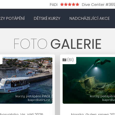
Dive Center #36
PADI
RZY POTÁPĚNÍ
DĚTSKÉ KURZY
NADCHÁZEJÍCÍ AKCE
FOTO
GALERIE
(61)
horvatsko, Vis, září 2025
Norsko, Gulen, srpen 20