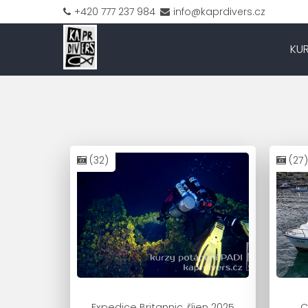
+420 777 237 984
info@kaprdivers.cz
KU
(32)
(27)
Expedice Britannic, říjen 2025
C