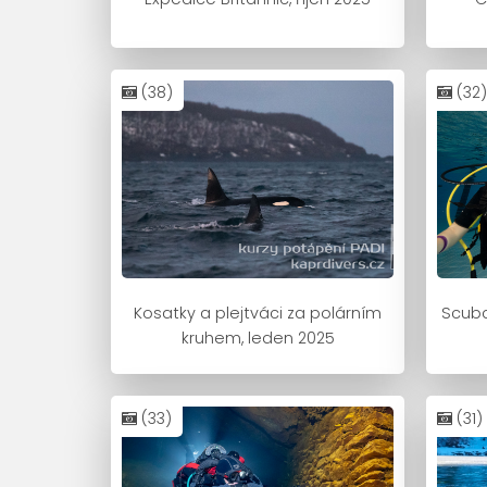
(38)
(32)
Kosatky a plejtváci za polárním
Scuba
kruhem, leden 2025
(33)
(31)