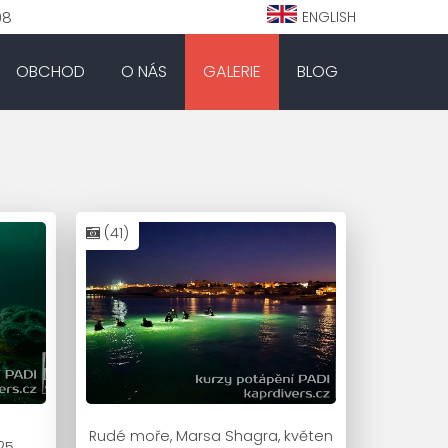
98
ENGLISH
OBCHOD
O NÁS
GALERIE
BLOG
(41)
Rudé moře, Marsa Shagra, květen
25