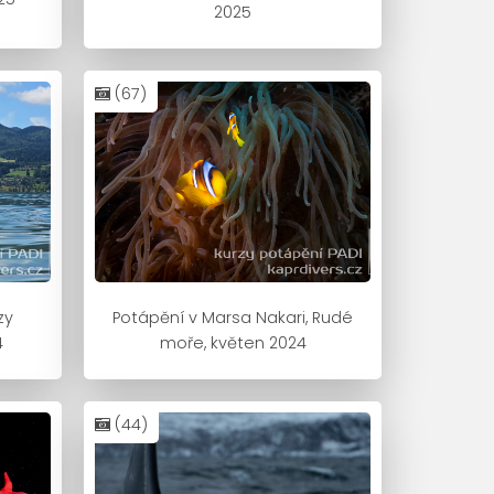
2025
(67)
zy
Potápění v Marsa Nakari, Rudé
4
moře, květen 2024
(44)