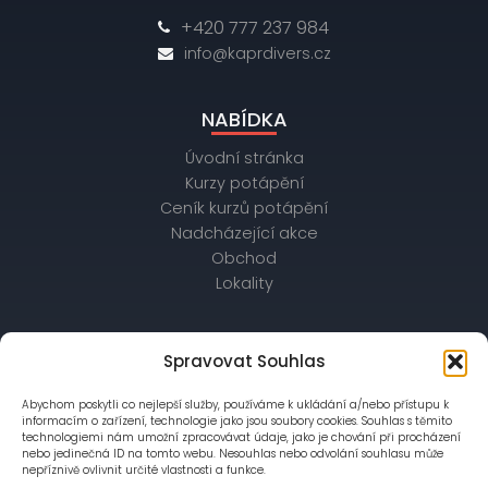
+420 777 237 984
info@kaprdivers.cz
NABÍDKA
Úvodní stránka
Kurzy potápění
Ceník kurzů potápění
Nadcházející akce
Obchod
Lokality
OBCHODNÍ ÚDAJE
Spravovat Souhlas
IČ: 26172542, DIČ: CZ26172542
Abychom poskytli co nejlepší služby, používáme k ukládání a/nebo přístupu k
bankovní spojení: Raiffeisenbank,
informacím o zařízení, technologie jako jsou soubory cookies. Souhlas s těmito
č. účtu: 56403028/5500
technologiemi nám umožní zpracovávat údaje, jako je chování při procházení
nebo jedinečná ID na tomto webu. Nesouhlas nebo odvolání souhlasu může
nepříznivě ovlivnit určité vlastnosti a funkce.
Společnost je zapsána v OR vedeném Městským