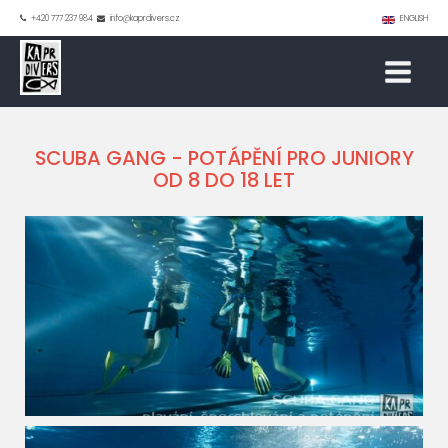
+420 777 237 984
info@kaprdivers.cz
ENGLISH
SCUBA GANG - POTÁPĚNÍ PRO JUNIORY
OD 8 DO 18 LET