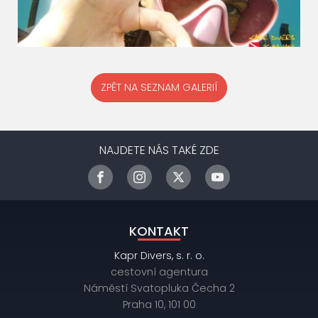
ZPĚT NA SEZNAM GALERIÍ
NAJDETE NÁS TAKÉ ZDE
KONTAKT
Kapr Divers, s. r. o.
cestovní agentura
Náměstí Svatopluka Čecha 2
Praha 10, 101 00