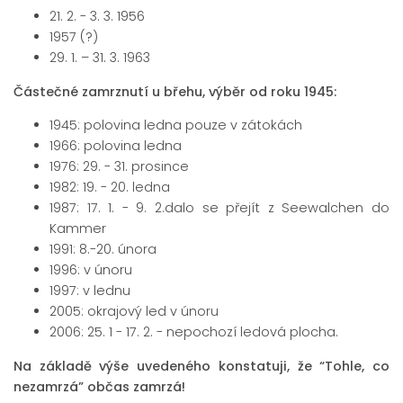
21. 2. - 3. 3. 1956
1957 (?)
29. 1. – 31. 3. 1963
Částečné zamrznutí u břehu, výběr od roku 1945:
1945: polovina ledna pouze v zátokách
1966: polovina ledna
1976: 29. - 31. prosince
1982: 19. - 20. ledna
1987: 17. 1. - 9. 2.dalo se přejít z Seewalchen do
Kammer
1991: 8.-20. února
1996: v únoru
1997: v lednu
2005: okrajový led v únoru
2006: 25. 1 - 17. 2. - nepochozí ledová plocha.
Na základě výše uvedeného konstatuji, že “Tohle, co
nezamrzá” občas zamrzá!