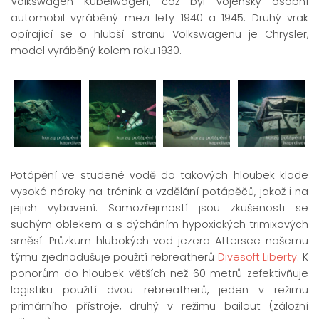
Volkswagen Kübelwagen, což byl vojenský osobní
automobil vyráběný mezi lety 1940 a 1945. Druhý vrak
opírající se o hlubší stranu Volkswagenu je Chrysler,
model vyráběný kolem roku 1930.
Potápění ve studené vodě do takových hloubek klade
vysoké nároky na trénink a vzdělání potápěčů, jakož i na
jejich vybavení. Samozřejmostí jsou zkušenosti se
suchým oblekem a s dýcháním hypoxických trimixových
směsí. Průzkum hlubokých vod jezera Attersee našemu
týmu zjednodušuje použití rebreatherů
Divesoft Liberty
. K
ponorům do hloubek větších než 60 metrů zefektivňuje
logistiku použití dvou rebreatherů, jeden v režimu
primárního přístroje, druhý v režimu bailout (záložní