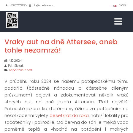
+420 777 237 984
info@kaprdivers.cz
ENGLISH
Vraky aut na dně Attersee, aneb
tohle nezamrzá!
4.12.2024
Petr Slezak
Reportáže z cest
V průběhu roku 2024 se našemu potápěčskému týmu
podařilo (částečně náhodou a částečně cíleným
průzkumem) objevit a zdokumentovat několik vraků
starých aut na dně jezera Attersee. Třetí největší
Rakouské jezero, ke kterému vyrážíme za potápěním na
několikadenní výlety
desetkrát do roka
, nabízí lokality pro
začátečníky i pokročilé. Od června do září je mělká voda
poměrně teplá a vhodná na potápění i mokrých