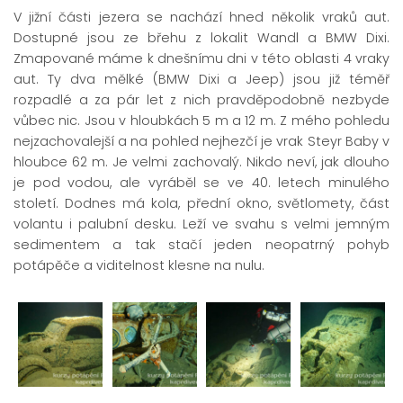
V jižní části jezera se nachází hned několik vraků aut.
Dostupné jsou ze břehu z lokalit Wandl a BMW Dixi.
Zmapované máme k dnešnímu dni v této oblasti 4 vraky
aut. Ty dva mělké (BMW Dixi a Jeep) jsou již téměř
rozpadlé a za pár let z nich pravděpodobně nezbyde
vůbec nic. Jsou v hloubkách 5 m a 12 m. Z mého pohledu
nejzachovalejší a na pohled nejhezčí je vrak Steyr Baby v
hloubce 62 m. Je velmi zachovalý. Nikdo neví, jak dlouho
je pod vodou, ale vyráběl se ve 40. letech minulého
století. Dodnes má kola, přední okno, světlomety, část
volantu i palubní desku. Leží ve svahu s velmi jemným
sedimentem a tak stačí jeden neopatrný pohyb
potápěče a viditelnost klesne na nulu.