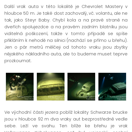
Další vrak auta v této lokalitě je Chevrolet Mastery v
hloubce 50 m. Je také dost zachovalý, vč. volantu, ale ne
tak, jako Steyr Baby. Chybí kola a na pravé straně na
dveřích spolujezdce a na pravém zadním blatníku jsou
viditelná poškození, takže v tomto případě se spíše
přikláním k nehodě na silnici (nachází se přímo u břehu).
Jen o pár metrů mělčeji od tohoto vraku jsou zbytky
nějakého nákladního auta, ale to budeme muset teprve
prozkoumat.
Ve východní části jezera poblíž lokality Schwarze brucke
jsou v hloubce 92 m dva vraky aut bezprostředně vedle
sebe. Leží ve svahu. Ten blíže ke břehu je vrak