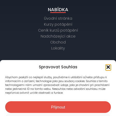
NABÍDKA
Úvodní stránka
Kurzy potápění
Ceník kurzů potápění
Nadcházející akce
Obchod
Lokality
OBCHODNÍ ÚDAJE
Spravovat Souhlas
IČ: 26172542, DIČ: CZ26172542
Abychom poskytli co nejlepší služby, používáme k ukládání a/nebo přístupu k
bankovní spojení: Raiffeisenbank,
informacím o zařízení, technologie jako jsou soubory cookies. Souhlas s těmito
č. účtu: 56403028/5500
technologiemi nám umožní zpracovávat údaje, jako je chování při procházení
nebo jedinečná ID na tomto webu. Nesouhlas nebo odvolání souhlasu může
nepříznivě ovlivnit určité vlastnosti a funkce.
Společnost je zapsána v OR vedeném Městským
soudem v Praze, oddíl C, vložka 76777
Přijmout
© 2018-2026 Kapr Divers, s. r.o.