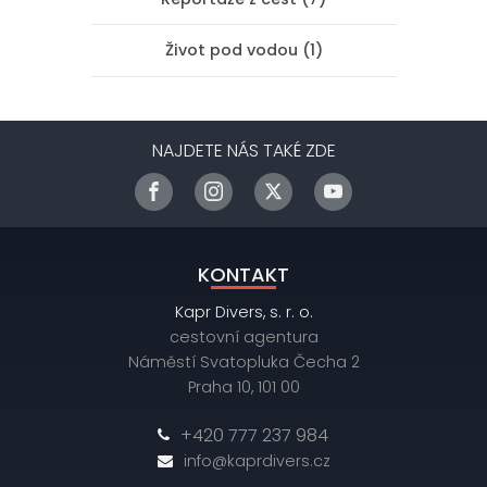
Život pod vodou (1)
NAJDETE NÁS TAKÉ ZDE
KONTAKT
Kapr Divers, s. r. o.
cestovní agentura
Náměstí Svatopluka Čecha 2
Praha 10, 101 00
+420 777 237 984
info@kaprdivers.cz