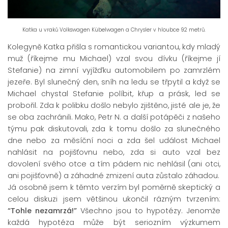
Katka u vraků Volkswagen Kübelwagen a Chrysler v hloubce 92 metrů.
Kolegyně Katka přišla s romantickou variantou, kdy mladý
muž (říkejme mu Michael) vzal svou dívku (říkejme jí
Stefanie) na zimní vyjížďku automobilem po zamrzlém
jezeře. Byl slunečný den, sníh na ledu se třpytil a když se
Michael chystal Stefanie políbit, křup a prásk, led se
probořil. Zda k polibku došlo nebylo zjištěno, jisté ale je, že
se oba zachránili. Mako, Petr N. a další potápěči z našeho
týmu pak diskutovali, zda k tomu došlo za slunečného
dne nebo za měsíční noci a zda šel událost Michael
nahlásit na pojišťovnu nebo, zda si auto vzal bez
dovolení svého otce a tím pádem nic nehlásil (ani otci,
ani pojišťovně) a záhadné zmizení auta zůstalo záhadou.
Já osobně jsem k těmto verzím byl poměrně skeptický a
celou diskuzi jsem většinou ukončil rázným tvrzením:
“Tohle nezamrzá!”
Všechno jsou to hypotézy. Jenomže
každá hypotéza může být seriozním výzkumem