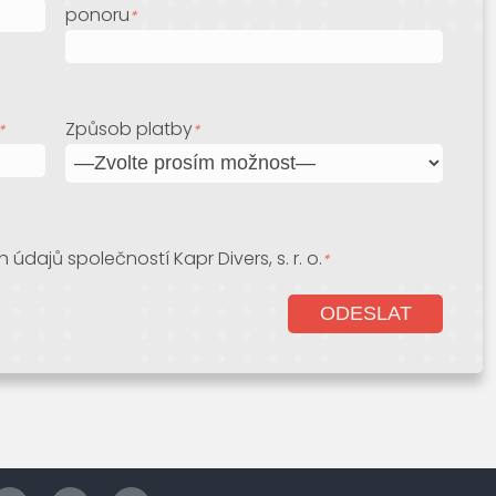
ponoru
*
Způsob platby
*
*
dajů společností Kapr Divers, s. r. o.
*