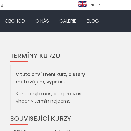
98
ENGLISH
OBCHOD
O NÁS
GALERIE
BLOG
TERMÍNY KURZU
V tuto chvíli není kurz, o který
máte zájem, vypsán.
Kontaktujte nás, jistě pro Vás
vhodný termín najdeme.
SOUVISEJÍCÍ KURZY