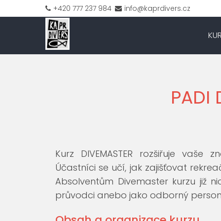
+420 777 237 984
info@kaprdivers.cz
KU
PADI 
Kurz DIVEMASTER rozšiřuje vaše zn
Účastníci se učí, jak zajišťovat rekre
Absolventům Divemaster kurzu již n
průvodci anebo jako odborný person
Obsah a organizace kurzu