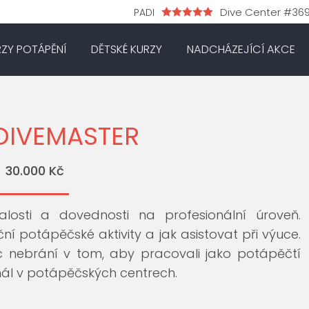
Dive Center #36
PADI
RZY POTÁPĚNÍ
DĚTSKÉ KURZY
NADCHÁZEJÍCÍ AKCE
DIVEMASTER
30.000 Kč
alosti a dovednosti na profesionální úroveň.
ační potápěčské aktivity a jak asistovat při výuce.
ic nebrání v tom, aby pracovali jako potápěčtí
ál v potápěčských centrech.