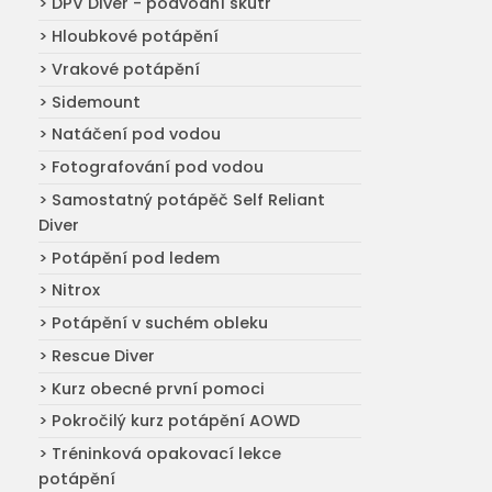
> DPV Diver - podvodní skútr
> Hloubkové potápění
> Vrakové potápění
> Sidemount
> Natáčení pod vodou
> Fotografování pod vodou
> Samostatný potápěč Self Reliant
Diver
> Potápění pod ledem
> Nitrox
> Potápění v suchém obleku
> Rescue Diver
> Kurz obecné první pomoci
> Pokročilý kurz potápění AOWD
> Tréninková opakovací lekce
potápění