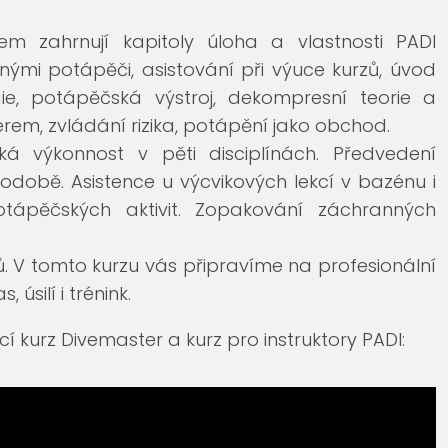
m zahrnují kapitoly úloha a vlastnosti PADI
nými potápěči, asistování při výuce kurzů, úvod
ogie, potápěčská výstroj, dekompresní teorie a
em, zvládání rizika, potápění jako obchod.
á výkonnost v pěti disciplínách. Předvedení
době. Asistence u výcvikových lekcí v bazénu i
tápěčských aktivit. Zopakování záchranných
ů. V tomto kurzu vás připravíme na profesionální
úsilí i trénink.
 kurz Divemaster a kurz pro instruktory PADI: