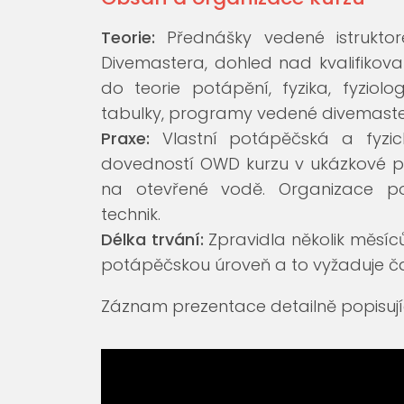
Teorie:
Přednášky vedené istruktore
Divemastera, dohled nad kvalifikova
do teorie potápění, fyzika, fyziol
tabulky, programy vedené divemaster
Praxe:
Vlastní potápěčská a fyzick
dovedností OWD kurzu v ukázkové po
na otevřené vodě. Organizace po
technik.
Délka trvání:
Zpravidla několik měsíc
potápěčskou úroveň a to vyžaduje čas, 
Záznam prezentace detailně popisující