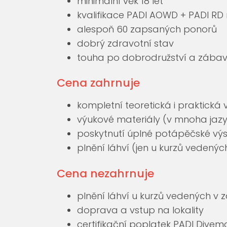
minimální věk 18 let
kvalifikace PADI AOWD + PADI RD 
alespoň 60 zapsaných ponorů
dobrý zdravotní stav
touha po dobrodružství a zába
Cena zahrnuje
kompletní teoretická i praktická
výukové materiály (v mnoha jaz
poskytnutí úplné potápěčské výs
plnění láhví (jen u kurzů vedenýc
Cena nezahrnuje
plnění láhví u kurzů vedených v z
doprava a vstup na lokality
certifikační poplatek PADI Divema