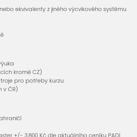
nebo ekvivalenty z jiného výcvikového systému
vě
 výuka
ycích kromě CZ)
troje pro potřeby kurzu
h v ČR)
ahraničí
ster +/- 3.800 Kč dle aktuálního ceníku PADI