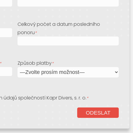
Celkový počet a datum posledního
ponoru
*
Způsob platby
*
*
dajů společností Kapr Divers, s. r. o.
*