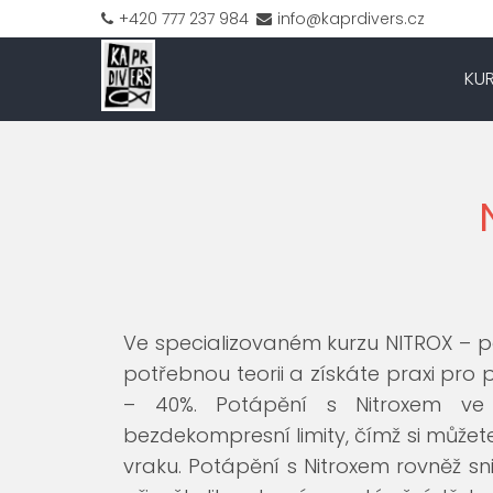
+420 777 237 984
info@kaprdivers.cz
KU
Ve specializovaném kurzu NITROX –
potřebnou teorii a získáte praxi pro
– 40%. Potápění s Nitroxem ve 
bezdekompresní limity, čímž si může
vraku. Potápění s Nitroxem rovněž s