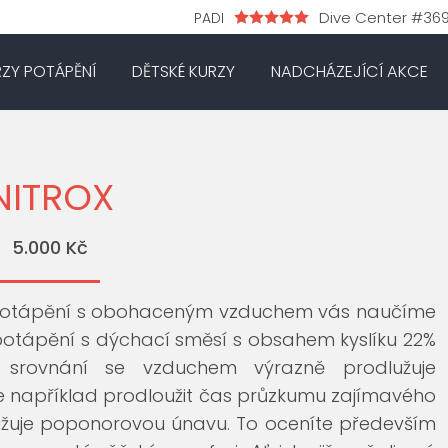
Dive Center #36
PADI
RZY POTÁPĚNÍ
DĚTSKÉ KURZY
NADCHÁZEJÍCÍ AKCE
NITROX
5.000 Kč
 potápění s obohaceným vzduchem vás naučíme
 potápění s dýchací směsí s obsahem kyslíku 22%
srovnání se vzduchem výrazně prodlužuje
te například prodloužit čas průzkumu zajímavého
nižuje poponorovou únavu. To oceníte především