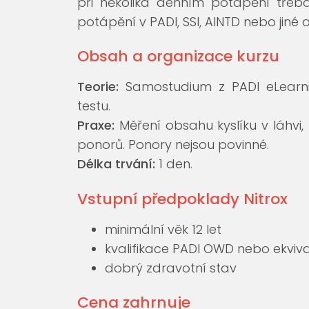
při několika denním potápění třeba
potápění v PADI, SSI, AINTD nebo jiné a
Obsah a organizace kurzu
Teorie:
Samostudium z PADI eLearni
testu.
Praxe:
Měření obsahu kyslíku v láhvi
ponorů. Ponory nejsou povinné.
Délka trvání:
1 den.
Vstupní předpoklady Nitrox
minimální věk 12 let
kvalifikace PADI OWD nebo ekviva
dobrý zdravotní stav
Cena zahrnuje