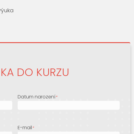
 výuka
ŠKA DO KURZU
Datum narození
*
E-mail
*