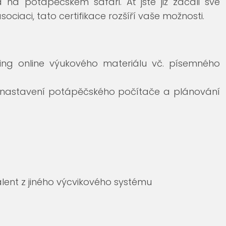
 na potápěčském safari. Ať jste již začali své
sociaci, tato certifikace rozšíří vaše možnosti.
ng online výukového materiálu vč. písemného
, nastavení potápěčského počítače a plánování
lent z jiného výcvikového systému