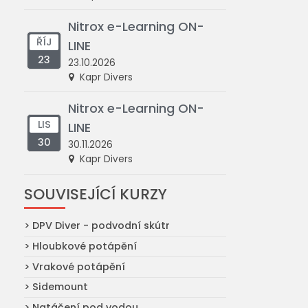
Nitrox e-Learning ON-
ŘÍJ
LINE
23
23.10.2026
Kapr Divers
Nitrox e-Learning ON-
LIS
LINE
30
30.11.2026
Kapr Divers
SOUVISEJÍCÍ KURZY
> DPV Diver - podvodní skútr
> Hloubkové potápění
> Vrakové potápění
> Sidemount
> Natáčení pod vodou