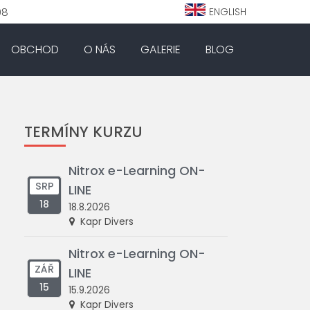
98
ENGLISH
OBCHOD
O NÁS
GALERIE
BLOG
TERMÍNY KURZU
Nitrox e-Learning ON-
SRP
LINE
18
18.8.2026
Kapr Divers
Nitrox e-Learning ON-
ZÁŘ
LINE
15
15.9.2026
Kapr Divers