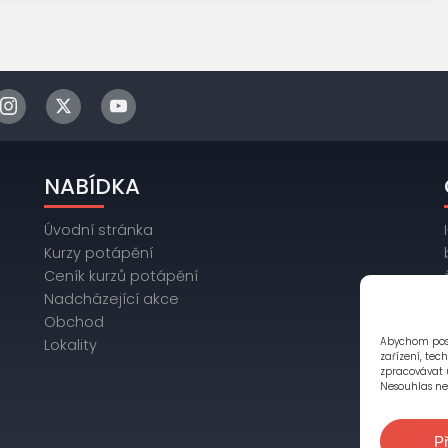
NABÍDKA
Úvodní stránka
Kurzy potápění
Ceník kurzů potápění
Nadcházející akce
Obchod
Abychom posk
Lokality
zařízení, tec
zpracovávat 
Nesouhlas neb
Př