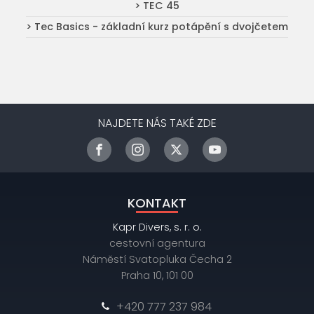
> TEC 45
> Tec Basics - základní kurz potápění s dvojčetem
NAJDETE NÁS TAKÉ ZDE
KONTAKT
Kapr Divers, s. r. o.
cestovní agentura
Náměstí Svatopluka Čecha 2
Praha 10, 101 00
+420 777 237 984