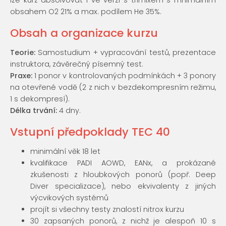
obsahem O2 21% a max. podílem He 35%.
Obsah a organizace kurzu
Teorie:
Samostudium + vypracování testů, prezentace
instruktora, závěrečný písemný test.
Praxe:
1 ponor v kontrolovaných podmínkách + 3 ponory
na otevřené vodě (2 z nich v bezdekompresním režimu,
1 s dekompresí).
Délka trvání:
4 dny.
Vstupní předpoklady TEC 40
minimální věk 18 let
kvalifikace PADI AOWD, EANx, a prokázané
zkušenosti z hloubkových ponorů (popř. Deep
Diver specializace), nebo ekvivalenty z jiných
výcvikových systémů
projít si všechny testy znalostí nitrox kurzu
30 zapsaných ponorů, z nichž je alespoň 10 s