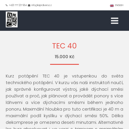
+420 777 237 984
info@kaprdivers.cz
ENGLISH
TEC 40
15.000 Kč
Kurz potápění TEC 40 je vstupenkou do světa
technického potápění. V kurzu vás naši instruktoři naučí,
jak správně konfigurovat výstroj, jaké dýchací směsi
používat a proč, jak plánovat a provádět ponory s více
láhvemi a více dýchacími směsmi během jednoho
ponoru. Maximální hloubka pro tuto certifikaci je 40 m a
maximální podíl kyslíku v dýchací směsi 50%. Délka
dekomprese je omezena deseti minutami. Alternativně
lze kurz absolvovat i ve verzi s trimixem s mnimálním