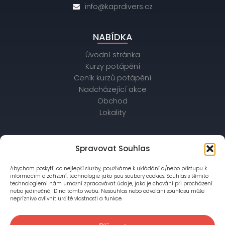
info@kaprdivers.cz
NABÍDKA
Úvodní stránka
Kurzy potápění
Ceník kurzů potápění
Nadcházející akce
Obchod
Lokality
OBCHODNÍ ÚDAJE
Spravovat Souhlas
IČ: 26172542, DIČ: CZ26172542
Abychom poskytli co nejlepší služby, používáme k ukládání a/nebo přístupu k
bankovní spojení: Raiffeisenbank,
informacím o zařízení, technologie jako jsou soubory cookies. Souhlas s těmito
č. účtu: 56403028/5500
technologiemi nám umožní zpracovávat údaje, jako je chování při procházení
nebo jedinečná ID na tomto webu. Nesouhlas nebo odvolání souhlasu může
nepříznivě ovlivnit určité vlastnosti a funkce.
Společnost je zapsána v OR vedeném Městským
soudem v Praze, oddíl C, vložka 76777