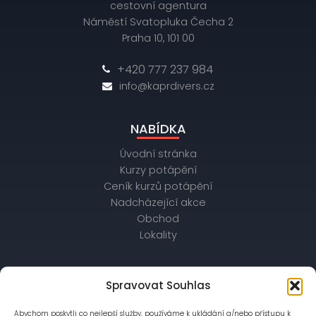
cestovní agentura
Náměstí Svatopluka Čecha 2
Praha 10, 101 00
+420 777 237 984
info@kaprdivers.cz
NABÍDKA
Úvodní stránka
Kurzy potápění
Ceník kurzů potápění
Nadcházející akce
Obchod
Lokality
OBCHODNÍ ÚDAJE
Spravovat Souhlas
IČ: 26172542, DIČ: CZ26172542
Abychom poskytli co nejlepší služby, používáme k ukládání a/nebo přístupu k