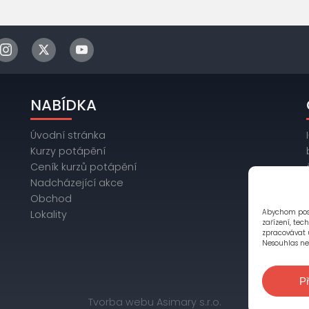
NABÍDKA
Úvodní stránka
Kurzy potápění
Ceník kurzů potápění
Nadcházející akce
Obchod
Abychom posk
Lokality
zařízení, tec
zpracovávat 
Nesouhlas neb
Př
Tvorba webu Asimary s.r.o.