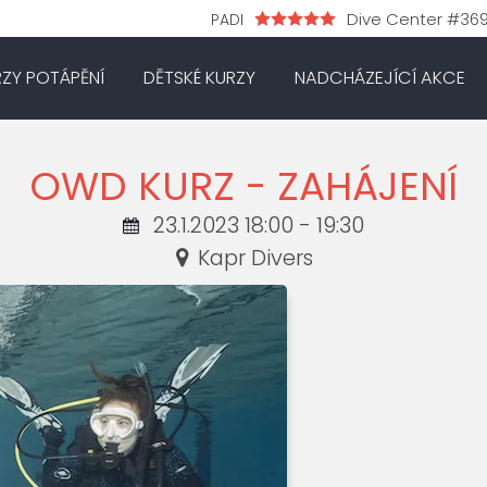
Dive Center #36
PADI
RZY POTÁPĚNÍ
DĚTSKÉ KURZY
NADCHÁZEJÍCÍ AKCE
OWD KURZ - ZAHÁJENÍ
23.1.2023 18:00 - 19:30
Kapr Divers