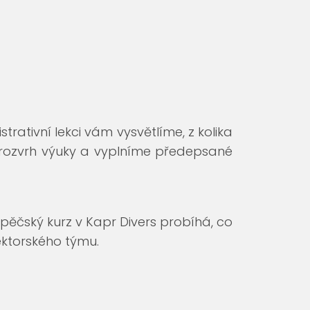
strativní lekci vám vysvětlíme, z kolika
 rozvrh výuky a vyplníme předepsané
ápěčský kurz v Kapr Divers probíhá, co
ektorského týmu.