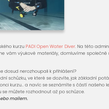
ského kurzu
PADI Open Water Diver
. Na této admini
dáme vám výukové materiály, domluvíme společně
e se dosud nerozhoupali k přihlášení?
dní schůzku, ve které se dozvíte, jak základní pot
konci kurzu… a navíc se seznámíte s částí našeho l
zu se můžete rozhodnout až po schůzce.
 nebo mailem.