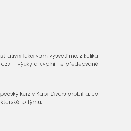
strativní lekci vám vysvětlíme, z kolika
 rozvrh výuky a vyplníme předepsané
ápěčský kurz v Kapr Divers probíhá, co
ektorského týmu.