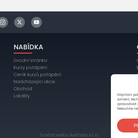
NABÍDKA
Úvodní stránka
Kurzy potápění
Ceník kurzů potápění
Nadcházející akce
Obchod
Abychom posk
Lokality
zařízení, tec
zpracovávat 
Nesouhlas neb
Př
Tvorba webu Asimary s.r.o.