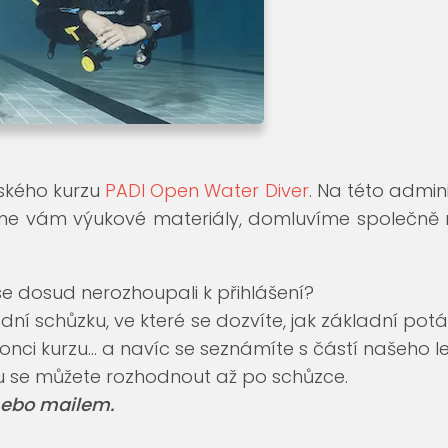
ského kurzu
PADI Open Water Diver
. Na této admini
dáme vám výukové materiály, domluvíme společně
e se dosud nerozhoupali k přihlášení?
dní schůzku, ve které se dozvíte, jak základní pot
konci kurzu… a navíc se seznámíte s částí našeho l
zu se můžete rozhodnout až po schůzce.
 nebo mailem.