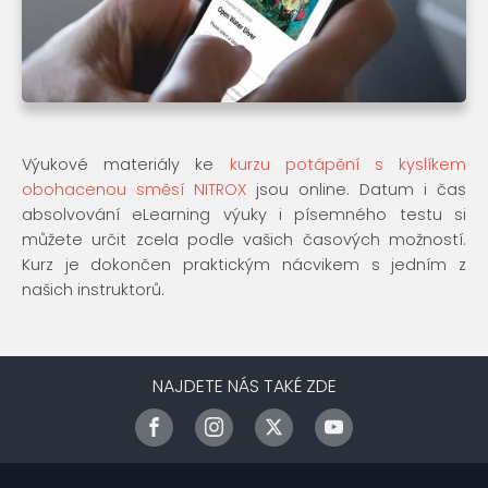
Výukové materiály ke
kurzu potápění s kyslíkem
obohacenou směsí NITROX
jsou online. Datum i čas
absolvování eLearning výuky i písemného testu si
můžete určit zcela podle vašich časových možností.
Kurz je dokončen praktickým nácvikem s jedním z
našich instruktorů.
NAJDETE NÁS TAKÉ ZDE