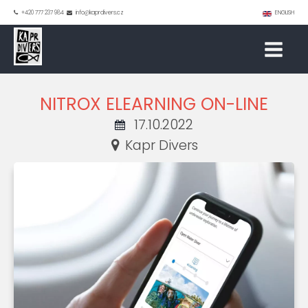
+420 777 237 984
info@kaprdivers.cz
ENGLISH
NITROX ELEARNING ON-LINE
17.10.2022
Kapr Divers