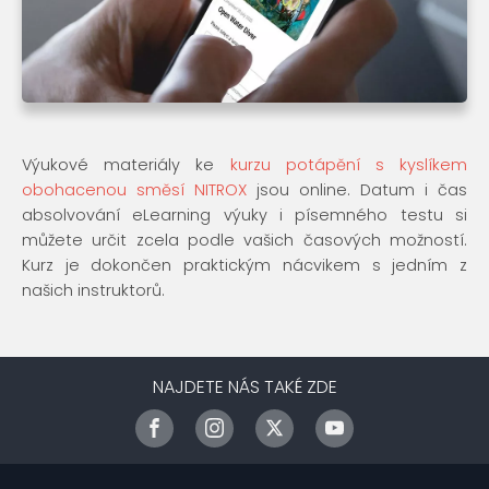
Výukové materiály ke
kurzu potápění s kyslíkem
obohacenou směsí NITROX
jsou online. Datum i čas
absolvování eLearning výuky i písemného testu si
můžete určit zcela podle vašich časových možností.
Kurz je dokončen praktickým nácvikem s jedním z
našich instruktorů.
NAJDETE NÁS TAKÉ ZDE