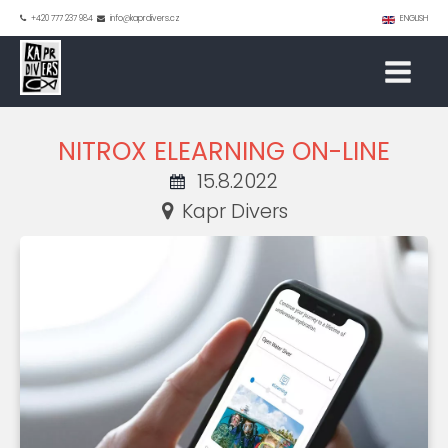
+420 777 237 984
info@kaprdivers.cz
ENGLISH
NITROX ELEARNING ON-LINE
15.8.2022
Kapr Divers