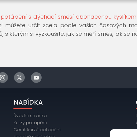
- potápění s dýchací směsí obohacenou kyslíkem
si můžete určit zcela podle vašich časových mo
ů, s kterým si vyzkoušíte, jak se měří směs, jak se
NABÍDKA
Úvodní stránka
Kurzy potápění
Ceník kurzů potápění
Nadcházející akce