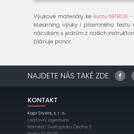
Výukové materiály ke
kurzu NITROX 
eLearning výuky i písemného testu 
nácvikem s jedním z našich instruktor
plánuje ponor.
NAJDETE NÁS TAKÉ ZDE
KONTAKT
Kapr Divers, s. r. o.
cestovní agentura
Náměstí Svatopluka Čecha 2
Praha 10, 101 00