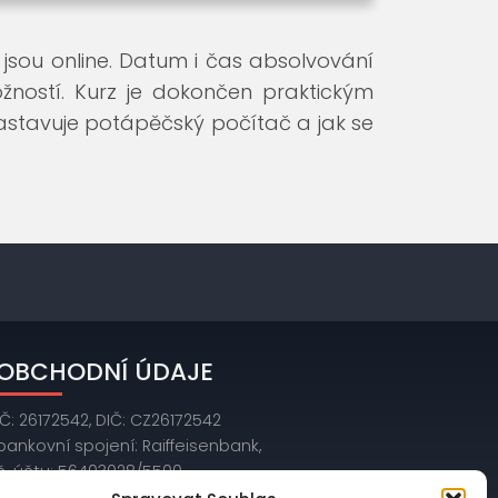
jsou online. Datum i čas absolvování
žností. Kurz je dokončen praktickým
 nastavuje potápěčský počítač a jak se
OBCHODNÍ ÚDAJE
IČ: 26172542, DIČ: CZ26172542
bankovní spojení: Raiffeisenbank,
č. účtu: 56403028/5500