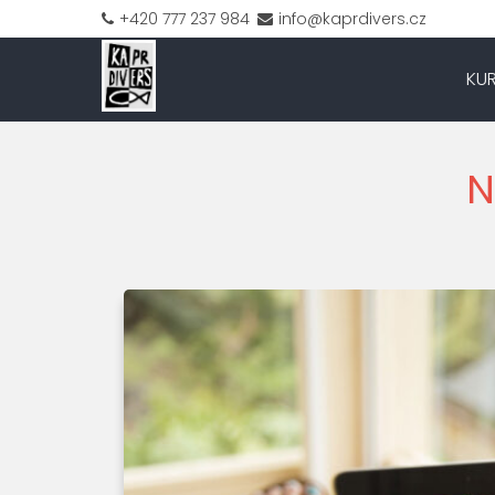
+420 777 237 984
info@kaprdivers.cz
KU
N