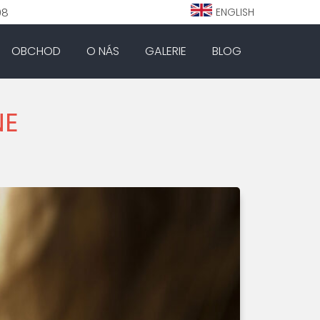
98
ENGLISH
OBCHOD
O NÁS
GALERIE
BLOG
NE