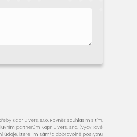
y Kapr Divers, s.r.o. Rovněž souhlasím s tím,
vním partnerům Kapr Divers, s.r.o. (výcvikové
bní údaje, které jim sám/a dobrovolně poskytnu