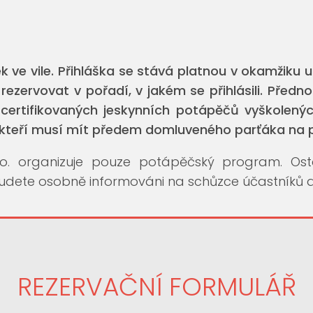
 ve vile. Přihláška se stává platnou v okamžiku 
 rezervovat v pořadí, v jakém se přihlásili. Předn
ertifikovaných jeskynních potápěčů vyškolených
kteří musí mít předem domluveného parťáka na 
.o. organizuje pouze potápěčský program. Ostatn
dete osobně informováni na schůzce účastníků a
REZERVAČNÍ FORMULÁŘ