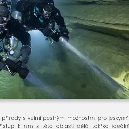
us přírody s velmi pestrými možnostmi pro jeskynní p
přístup k nim z této oblasti dělá takřka ideální