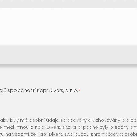
společností Kapr Divers, s. r. o.
*
aby byly mé osobní údaje zpracovány a uchovávány pro potřeb
mezi mnou a Kapr Divers, s.r.o. a případně byly předány smlu
Beru na vědomí, že Kapr Divers, s.r.o. budou shromažďovat oso