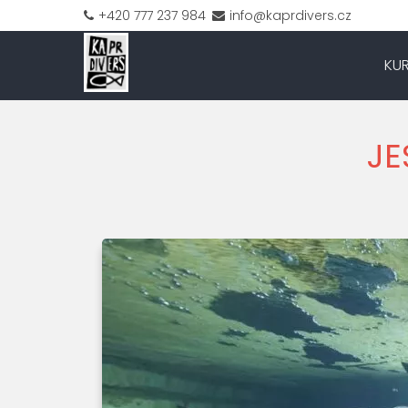
+420 777 237 984
info@kaprdivers.cz
KU
JE