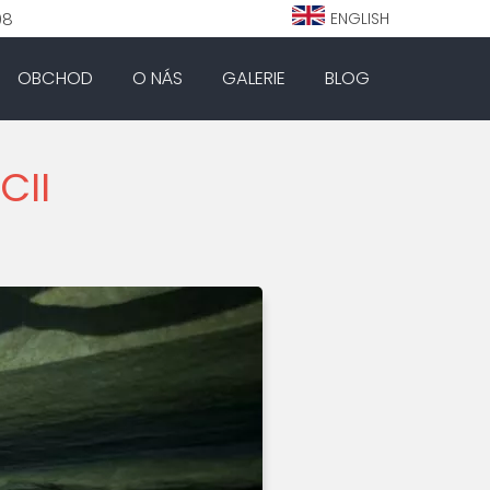
98
ENGLISH
OBCHOD
O NÁS
GALERIE
BLOG
CII