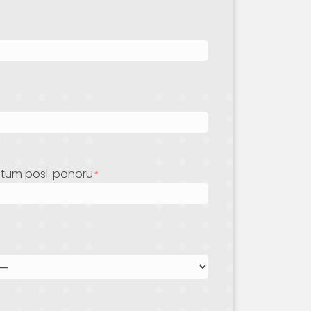
tum posl. ponoru
*