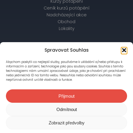
Kurzy potápění
Ceník kurzů potápění
Nadcházející akce
Obchod
Lokality
OBCHODNÍ ÚDAJE
Spravovat Souhlas
IČ: 26172542, DIČ: CZ26172542
Abychom poskytli co nejlepší služby, používáme k ukládání a/nebo přístupu k
bankovní spojení: Raiffeisenbank,
informacím o zařízení, technologie jako jsou soubory cookies. Souhlas s těmito
č. účtu: 56403028/5500
technologiemi nám umožní zpracovávat údaje, jako je chování při procházení
nebo jedinečná ID na tomto webu. Nesouhlas nebo odvolání souhlasu může
nepříznivě ovlivnit určité vlastnosti a funkce.
Společnost je zapsána v OR vedeném Městským
soudem v Praze, oddíl C, vložka 76777
Přijmout
© 2018-2026 Kapr Divers, s. r.o.
Odmítnout
Všechna práva vyhrazena
Zobrazit předvolby
Tvorba webu Asimary s.r.o.