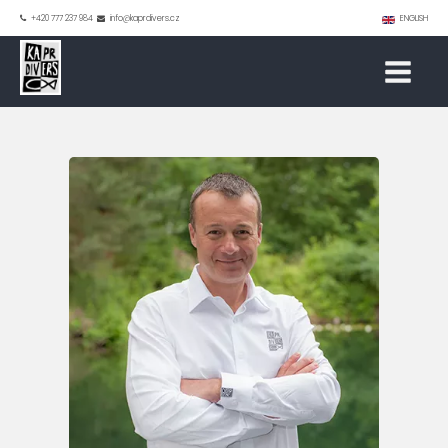
+420 777 237 984
info@kaprdivers.cz
ENGLISH