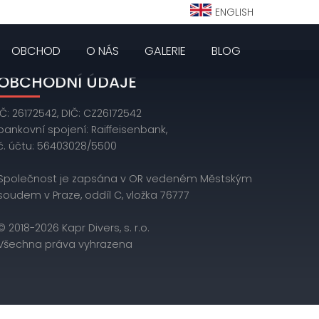
ENGLISH
OBCHOD
O NÁS
GALERIE
BLOG
OBCHODNÍ ÚDAJE
IČ: 26172542, DIČ: CZ26172542
bankovní spojení: Raiffeisenbank,
č. účtu: 56403028/5500
Společnost je zapsána v OR vedeném Městským
soudem v Praze, oddíl C, vložka 76777
© 2018-2026 Kapr Divers, s. r.o.
Všechna práva vyhrazena