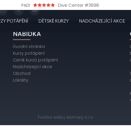
Dive Center #3698
PADI
RZY POTÁPĚNÍ
DĚTSKÉ KURZY
NADCHÁZEJÍCÍ AKCE
NABÍDKA
Úvodní stránka
Kurzy potápění
Ceník kurzů potápění
Nadcházející akce
Obchod
Lokality
Tvorba webu Asimary s.r.o.