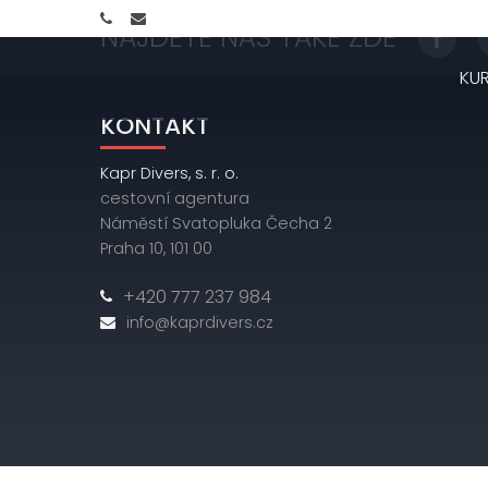
NAJDETE NÁS TAKÉ ZDE
KU
KONTAKT
Kapr Divers, s. r. o.
cestovní agentura
Náměstí Svatopluka Čecha 2
Praha 10, 101 00
+420 777 237 984
info@kaprdivers.cz