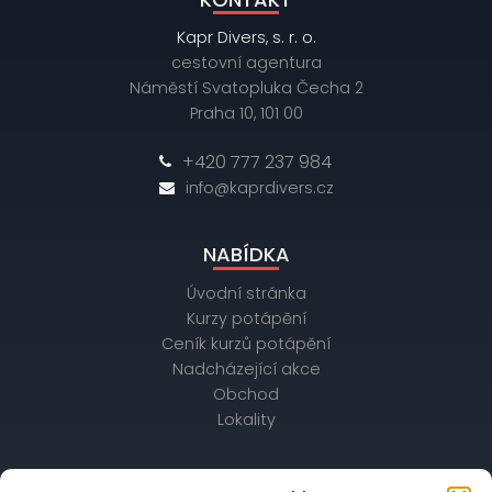
Kapr Divers, s. r. o.
cestovní agentura
Náměstí Svatopluka Čecha 2
Praha 10, 101 00
+420 777 237 984
info@kaprdivers.cz
NABÍDKA
Úvodní stránka
Kurzy potápění
Ceník kurzů potápění
Nadcházející akce
Obchod
Lokality
OBCHODNÍ ÚDAJE