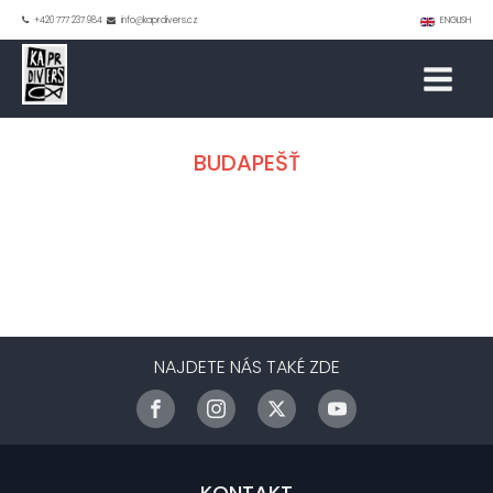
+420 777 237 984
info@kaprdivers.cz
ENGLISH
BUDAPEŠŤ
NAJDETE NÁS TAKÉ ZDE
KONTAKT