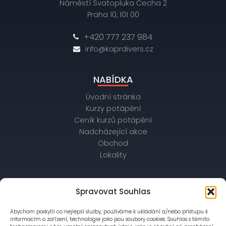
Náměstí Svatopluka Čecha 2
Praha 10, 101 00
+420 777 237 984
info@kaprdivers.cz
NABÍDKA
Úvodní stránka
Kurzy potápění
Ceník kurzů potápění
Nadcházející akce
Obchod
Lokality
OBCHODNÍ ÚDAJE
Spravovat Souhlas
IČ: 26172542, DIČ: CZ26172542
Abychom poskytli co nejlepší služby, používáme k ukládání a/nebo přístupu k
bankovní spojení: Raiffeisenbank,
informacím o zařízení, technologie jako jsou soubory cookies. Souhlas s těmito