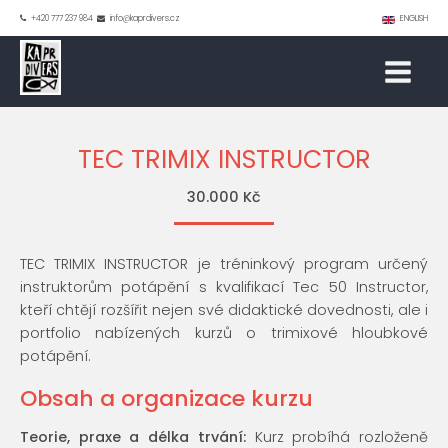
+420 777 237 984
info@kaprdivers.cz
ENGLISH
TEC TRIMIX INSTRUCTOR
30.000 Kč
TEC TRIMIX INSTRUCTOR je tréninkový program určený
instruktorům potápění s kvalifikací Tec 50 Instructor,
kteří chtějí rozšířit nejen své didaktické dovednosti, ale i
portfolio nabízených kurzů o trimixové hloubkové
potápění.
Obsah a organizace kurzu
Teorie, praxe a délka trvání:
Kurz probíhá rozloženě