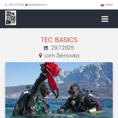
+420 777 237 984
info@kaprdivers.cz
ENGLISH
TEC BASICS
29.7.2025
Lom Žernovka