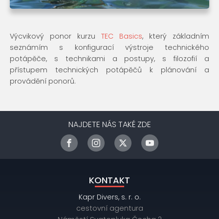
Výcvikový ponor kurzu
TEC Basics
, který základním
seznámím s konfigurací výstroje technického
potápěče, s technikami a postupy, s filozofií a
přístupem technických potápěčů k plánování a
provádění ponorů.
NAJDETE NÁS TAKÉ ZDE
KONTAKT
Kapr Divers, s. r. o.
cestovní agentura