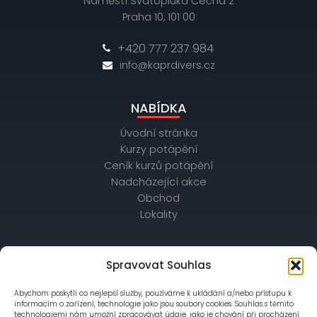
Náměstí Svatopluka Čecha 2
Praha 10, 101 00
+420 777 237 984
info@kaprdivers.cz
NABÍDKA
Úvodní stránka
Kurzy potápění
Ceník kurzů potápění
Nadcházející akce
Obchod
Lokality
OBCHODNÍ ÚDAJE
Spravovat Souhlas
IČ: 26172542, DIČ: CZ26172542
Abychom poskytli co nejlepší služby, používáme k ukládání a/nebo přístupu k
bankovní spojení: Raiffeisenbank,
informacím o zařízení, technologie jako jsou soubory cookies. Souhlas s těmito
č. účtu: 56403028/5500
technologiemi nám umožní zpracovávat údaje, jako je chování při procházení