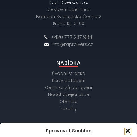
Kapr Divers, s. r. o.
cestovní agentura
Náměstí Svatopluka Čecha 2
Praha 10, 101 00
+420 777 237 984
info@kaprdivers.cz
NABÍDKA
Úvodní stránka
Kurzy potápění
Ceník kurzů potápění
Nadcházející akce
Obchod
Lokality
OBCHODNÍ ÚDAJE
Spravovat Souhlas