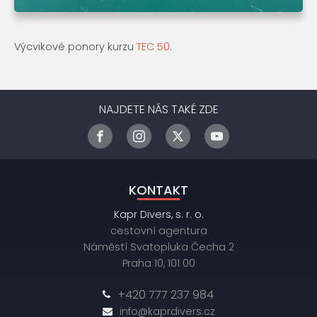
Výcvikové ponory kurzu
TEC 50
.
NAJDETE NÁS TAKÉ ZDE
KONTAKT
Kapr Divers, s. r. o.
cestovní agentura
Náměstí Svatopluka Čecha 2
Praha 10, 101 00
+420 777 237 984
info@kaprdivers.cz