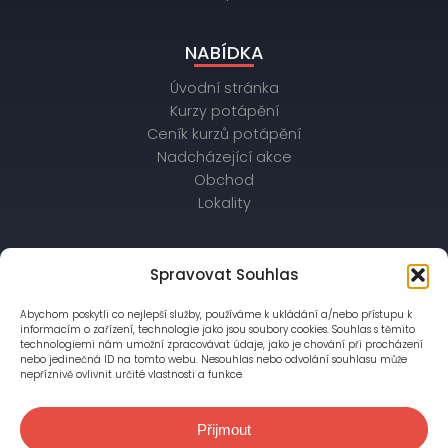
NABÍDKA
Úvodní stránka
Kurzy potápění
Ceník kurzů potápění
Nadcházející akce
Obchod
Lokality
OBCHODNÍ ÚDAJE
Spravovat Souhlas
IČ: 26172542, DIČ: CZ26172542
Abychom poskytli co nejlepší služby, používáme k ukládání a/nebo přístupu k
bankovní spojení: Raiffeisenbank,
informacím o zařízení, technologie jako jsou soubory cookies. Souhlas s těmito
č. účtu: 56403028/5500
technologiemi nám umožní zpracovávat údaje, jako je chování při procházení
nebo jedinečná ID na tomto webu. Nesouhlas nebo odvolání souhlasu může
nepříznivě ovlivnit určité vlastnosti a funkce.
Společnost je zapsána v OR vedeném Městským
soudem v Praze, oddíl C, vložka 76777
Přijmout