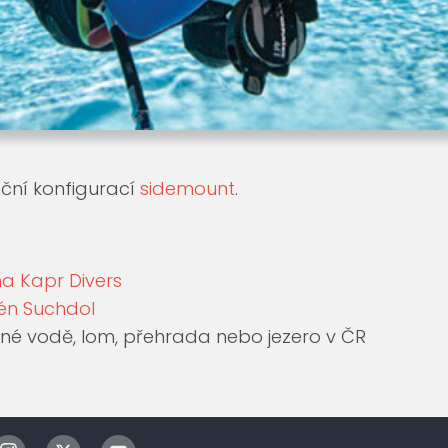
ční konfigurací
sidemount
.
a Kapr Divers
én Suchdol
ené vodě, lom, přehrada nebo jezero v ČR