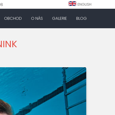
98
ENGLISH
OBCHOD
O NÁS
GALERIE
BLOG
NINK