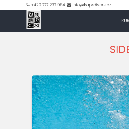
+420 777 237 984
info@kaprdivers.cz
KU
SID