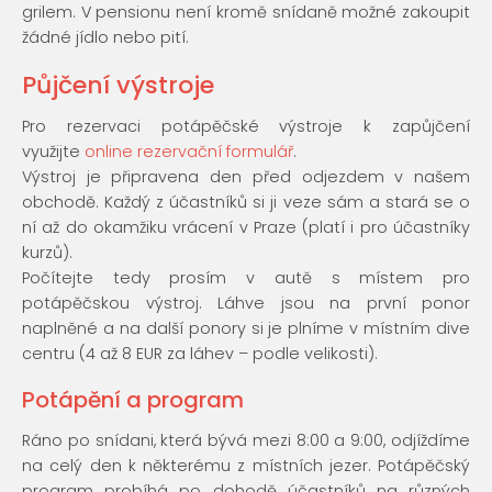
grilem. V pensionu není kromě snídaně možné zakoupit
žádné jídlo nebo pití.
Půjčení výstroje
Pro rezervaci potápěčské výstroje k zapůjčení
využijte
online rezervační formulář
.
Výstroj je připravena den před odjezdem v našem
obchodě. Každý z účastníků si ji veze sám a stará se o
ní až do okamžiku vrácení v Praze (platí i pro účastníky
kurzů).
Počítejte tedy prosím v autě s místem pro
potápěčskou výstroj. Láhve jsou na první ponor
naplněné a na další ponory si je plníme v místním dive
centru (4 až 8 EUR za láhev – podle velikosti).
Potápění a program
Ráno po snídani, která bývá mezi 8:00 a 9:00, odjíždíme
na celý den k některému z místních jezer. Potápěčský
program probíhá po dohodě účastníků na různých