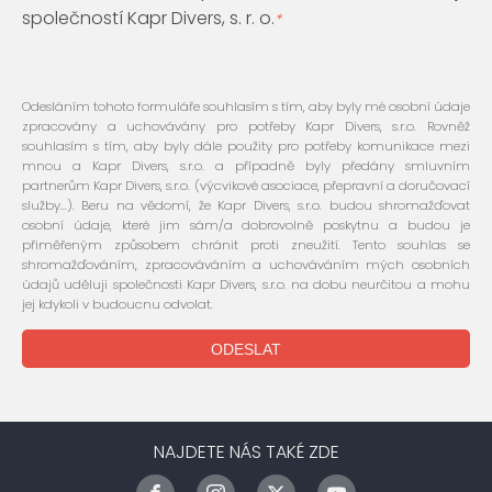
společností Kapr Divers, s. r. o.
*
Odesláním tohoto formuláře souhlasím s tím, aby byly mé osobní údaje
zpracovány a uchovávány pro potřeby Kapr Divers, s.r.o. Rovněž
souhlasím s tím, aby byly dále použity pro potřeby komunikace mezi
mnou a Kapr Divers, s.r.o. a případně byly předány smluvním
partnerům Kapr Divers, s.r.o. (výcvikové asociace, přepravní a doručovací
služby...). Beru na vědomí, že Kapr Divers, s.r.o. budou shromažďovat
osobní údaje, které jim sám/a dobrovolně poskytnu a budou je
přiměřeným způsobem chránit proti zneužití. Tento souhlas se
shromažďováním, zpracováváním a uchováváním mých osobních
údajů uděluji společnosti Kapr Divers, s.r.o. na dobu neurčitou a mohu
jej kdykoli v budoucnu odvolat.
NAJDETE NÁS TAKÉ ZDE