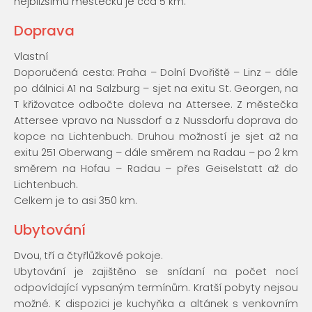
nejbližšímu městečku je cca 5 km.
Doprava
Vlastní
Doporučená cesta: Praha – Dolní Dvořiště – Linz – dále
po dálnici A1 na Salzburg – sjet na exitu St. Georgen, na
T křižovatce odbočte doleva na Attersee. Z městečka
Attersee vpravo na Nussdorf a z Nussdorfu doprava do
kopce na Lichtenbuch. Druhou možností je sjet až na
exitu 251 Oberwang – dále směrem na Radau – po 2 km
směrem na Hofau – Radau – přes Geiselstatt až do
Lichtenbuch.
Celkem je to asi 350 km.
Ubytování
Dvou, tří a čtyřlůžkové pokoje.
Ubytování je zajištěno se snídaní na počet nocí
odpovídající vypsaným termínům. Kratší pobyty nejsou
možné. K dispozici je kuchyňka a altánek s venkovním