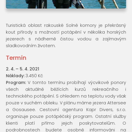
Turistická oblast rakouské Solné komory je překrásný
kout přírody s možností potápění v několika horských
jezerech s nádherně čistou vodou a zajímavým
sladkovodním životem.
Termín
2. 4. – 5. 4. 2021
Náklady:
3.450 Kč
Program:
V tomto termínu probíhají výcvikové ponory
všech aktuálně běžících kurzů rekreačního i
technického potápění. S ohledem na teplotu vody však
pouze v suchém obleku. V plánu máme jezera Attersee
a Gosausee. Cestovní agentura Kapr Divers, s.r.o.
organizuje pouze potápěčský program. Ostatní služby
klienti platí přímo jejich poskytovatelům. O
podrobnostech budete osobně informováni na