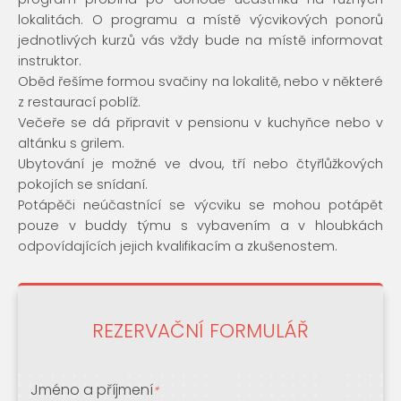
lokalitách. O programu a místě výcvikových ponorů
jednotlivých kurzů vás vždy bude na místě informovat
instruktor.
Oběd řešíme formou svačiny na lokalitě, nebo v některé
z restaurací poblíž.
Večeře se dá připravit v pensionu v kuchyňce nebo v
altánku s grilem.
Ubytování je možné ve dvou, tří nebo čtyřlůžkových
pokojích se snídaní.
Potápěči neúčastnící se výcviku se mohou potápět
pouze v buddy týmu s vybavením a v hloubkách
odpovídajících jejich kvalifikacím a zkušenostem.
REZERVAČNÍ FORMULÁŘ
Jméno a příjmení
*