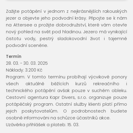
Zažijte potápění v jednom z nejkrásnějších rakouských
jezer a objevte jeho podvodní krásy. Připojte se k nám
na Attersee a prožijte dobrodružství, které vám otevře
nový pohled na svět pod hladinou. Jezero má vynikající
čistotu vody, pestrý sladokovodní život i tajemné
podvodní scenérie.
Termín
28. 03. - 30. 03. 2025
Náklady: 3.200 Kč
Program: V tomto termínu probíhají výcvikové ponory
všech aktuálně běžících kurzů rekreačního i
technického potápění avšak pouze v suchém obleku.
Cestovní agentura Kapr Divers, s.r.o. organizuje pouze
potápěčský program. Ostatní služby klienti platí přímo
jejich poskytovatelům. O podrobnostech budete
osobně informováni na schůzce účastníků akce.
Uzávěrka přihlášek a plateb: 15. 03.