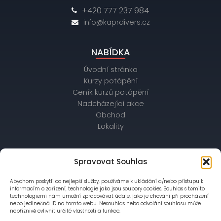
+420 777 237 984
info@kaprdivers.cz
NABÍDKA
Úvodní stránka
Kurzy potápění
Ceník kurzů potápění
Nadcházející akce
Obchod
Lokality
OBCHODNÍ ÚDAJE
Spravovat Souhlas
IČ: 26172542, DIČ: CZ26172542
Abychom poskytli co nejlepší služby, používáme k ukládání a/nebo přístupu k
bankovní spojení: Raiffeisenbank,
informacím o zařízení, technologie jako jsou soubory cookies. Souhlas s těmito
č. účtu: 56403028/5500
technologiemi nám umožní zpracovávat údaje, jako je chování při procházení
nebo jedinečná ID na tomto webu. Nesouhlas nebo odvolání souhlasu může
nepříznivě ovlivnit určité vlastnosti a funkce.
Společnost je zapsána v OR vedeném Městským