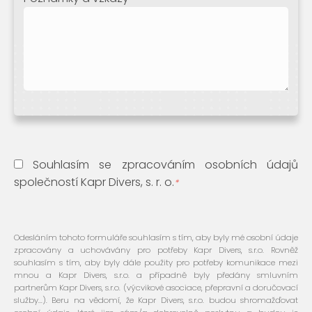
Souhlasím se zpracováním osobních údajů
společností Kapr Divers, s. r. o.
*
Odesláním tohoto formuláře souhlasím s tím, aby byly mé osobní údaje
zpracovány a uchovávány pro potřeby Kapr Divers, s.r.o. Rovněž
souhlasím s tím, aby byly dále použity pro potřeby komunikace mezi
mnou a Kapr Divers, s.r.o. a případně byly předány smluvním
partnerům Kapr Divers, s.r.o. (výcvikové asociace, přepravní a doručovací
služby...). Beru na vědomí, že Kapr Divers, s.r.o. budou shromažďovat