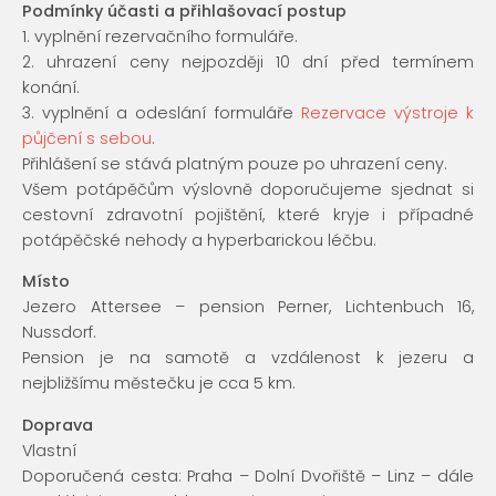
Podmínky účasti a přihlašovací postup
1. vyplnění rezervačního formuláře.
2. uhrazení ceny nejpozději 10 dní před termínem
konání.
3. vyplnění a odeslání formuláře
Rezervace výstroje k
půjčení s sebou
.
Přihlášení se stává platným pouze po uhrazení ceny.
Všem potápěčům výslovně doporučujeme sjednat si
cestovní zdravotní pojištění, které kryje i případné
potápěčské nehody a hyperbarickou léčbu.
Místo
Jezero Attersee – pension Perner, Lichtenbuch 16,
Nussdorf.
Pension je na samotě a vzdálenost k jezeru a
nejbližšímu městečku je cca 5 km.
Doprava
Vlastní
Doporučená cesta: Praha – Dolní Dvořiště – Linz – dále