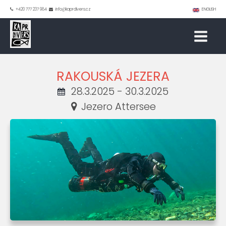
+420 777 237 984
info@kaprdivers.cz
ENGLISH
RAKOUSKÁ JEZERA
28.3.2025 - 30.3.2025
Jezero Attersee