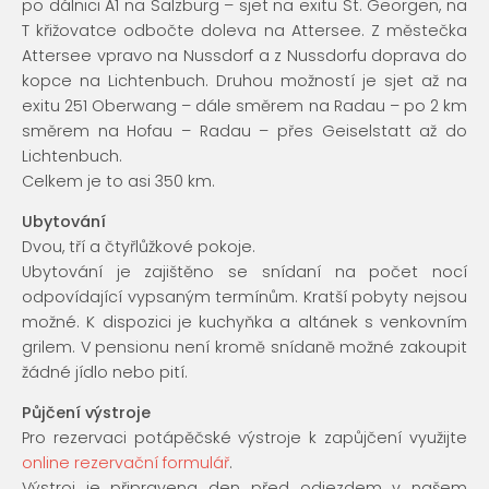
po dálnici A1 na Salzburg – sjet na exitu St. Georgen, na
T křižovatce odbočte doleva na Attersee. Z městečka
Attersee vpravo na Nussdorf a z Nussdorfu doprava do
kopce na Lichtenbuch. Druhou možností je sjet až na
exitu 251 Oberwang – dále směrem na Radau – po 2 km
směrem na Hofau – Radau – přes Geiselstatt až do
Lichtenbuch.
Celkem je to asi 350 km.
Ubytování
Dvou, tří a čtyřlůžkové pokoje.
Ubytování je zajištěno se snídaní na počet nocí
odpovídající vypsaným termínům. Kratší pobyty nejsou
možné. K dispozici je kuchyňka a altánek s venkovním
grilem. V pensionu není kromě snídaně možné zakoupit
žádné jídlo nebo pití.
Půjčení výstroje
Pro rezervaci potápěčské výstroje k zapůjčení využijte
online rezervační formulář
.
Výstroj je připravena den před odjezdem v našem