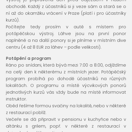
obchodě. Každý z účastníků si ji veze sám a stará se o
ní až do okamžiku vrácení v Praze (platí i pro účastníky
kurzů).
Počítejte tedy prosím v autě s místem pro
potápěčskou výstroj. Láhve jsou na první ponor
naplněné a na další ponory si je plníme v místním dive
centru (4 až 8 EUR za láhev – podle velikosti).
Potápění a program
Ráno po snídani, která bývá mezi 7:00 a 8:00, odjíždíme
na celý den k některému z místních jezer. Potápěčský
program probíhá po dohodě účastníků na různých
lokalitách. O programu a místě výcvikových ponorů
jednotlivých kurzů vás vždy bude na místě informovat
instruktor.
Oběd řešíme formou svačiny na lokalitě, nebo v některé
z restaurací poblíž.
Večeře se dá připravit v pensionu v kuchyňce nebo v
altánku s grilem, popř. v některé z restaurací v