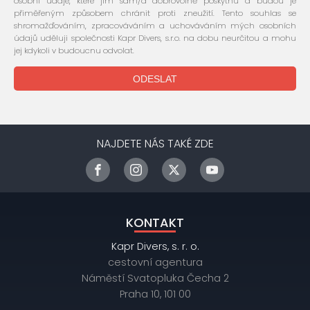
osobní údaje, které jim sám/a dobrovolně poskytnu a budou je
přiměřeným způsobem chránit proti zneužití. Tento souhlas se
shromažďováním, zpracováváním a uchováváním mých osobních
údajů uděluji společnosti Kapr Divers, s.r.o. na dobu neurčitou a mohu
jej kdykoli v budoucnu odvolat.
NAJDETE NÁS TAKÉ ZDE
KONTAKT
Kapr Divers, s. r. o.
cestovní agentura
Náměstí Svatopluka Čecha 2
Praha 10, 101 00