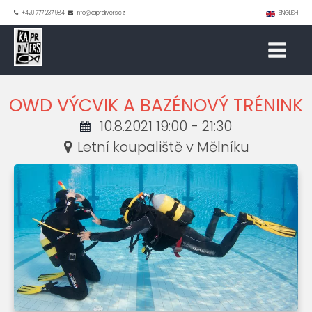
+420 777 237 984
info@kaprdivers.cz
ENGLISH
OWD VÝCVIK A BAZÉNOVÝ TRÉNINK
10.8.2021 19:00 - 21:30
Letní koupaliště v Mělníku