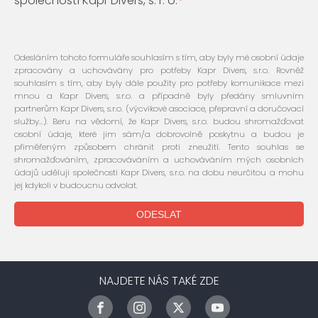
společností Kapr Divers, s. r. o.
*
Odesláním tohoto formuláře souhlasím s tím, aby byly mé osobní údaje
zpracovány a uchovávány pro potřeby Kapr Divers, s.r.o. Rovněž
souhlasím s tím, aby byly dále použity pro potřeby komunikace mezi
mnou a Kapr Divers, s.r.o. a případně byly předány smluvním
partnerům Kapr Divers, s.r.o. (výcvikové asociace, přepravní a doručovací
služby...). Beru na vědomí, že Kapr Divers, s.r.o. budou shromažďovat
osobní údaje, které jim sám/a dobrovolně poskytnu a budou je
přiměřeným způsobem chránit proti zneužití. Tento souhlas se
shromažďováním, zpracováváním a uchováváním mých osobních
údajů uděluji společnosti Kapr Divers, s.r.o. na dobu neurčitou a mohu
jej kdykoli v budoucnu odvolat.
NAJDETE NÁS TAKÉ ZDE