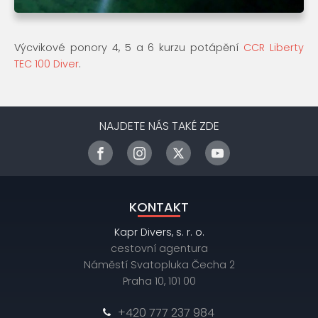
Výcvikové ponory 4, 5 a 6 kurzu potápění
CCR Liberty
TEC 100 Diver
.
NAJDETE NÁS TAKÉ ZDE
KONTAKT
Kapr Divers, s. r. o.
cestovní agentura
Náměstí Svatopluka Čecha 2
Praha 10, 101 00
+420 777 237 984