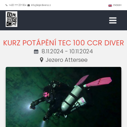
+420 777 237 984
info@kaprdivers.cz
ENGLISH
KURZ POTÁPĚNÍ TEC 100 CCR DIVER
8.11.2024 - 10.11.2024
Jezero Attersee