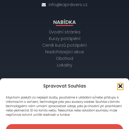
info@kaprdivers.cz
NABÍDKA
Úvodní stránka
Kurzy potápění
Ceník kurzů potápění
Nadcházející akce
Obchod
Lokality
OBCHODNÍ ÚDAJE
Spravovat Souhlas
IČ: 26172542, DIČ: CZ26172542
Abychom poskytli co nejlepší služby, používáme k ukládání a/nebo přístupu k
bankovní spojení: Raiffeisenbank,
informacím o zařízení, technologie jako jsou soubory cookies. Souhlas s těmito
č. účtu: 56403028/5500
technologiemi nám umožní zpracovávat údaje, jako je chování při procházení
nebo jedinečná ID na tomto webu. Nesouhlas nebo odvolání souhlasu může
nepříznivě ovlivnit určité vlastnosti a funkce.
Společnost je zapsána v OR vedeném Městským
soudem v Praze, oddíl C, vložka 76777