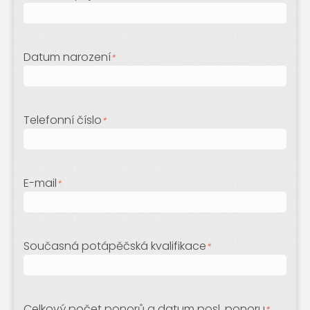
Datum narození
*
Telefonní číslo
*
E-mail
*
Současná potápěčská kvalifikace
*
Celkový počet ponorů a datum posl. ponoru
*