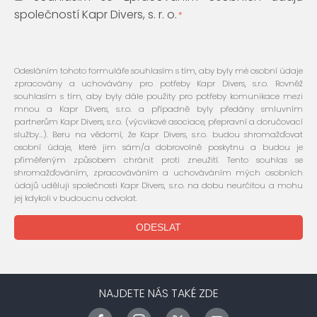
společností Kapr Divers, s. r. o.
*
Odesláním tohoto formuláře souhlasím s tím, aby byly mé osobní údaje
zpracovány a uchovávány pro potřeby Kapr Divers, s.r.o. Rovněž
souhlasím s tím, aby byly dále použity pro potřeby komunikace mezi
mnou a Kapr Divers, s.r.o. a případně byly předány smluvním
partnerům Kapr Divers, s.r.o. (výcvikové asociace, přepravní a doručovací
služby...). Beru na vědomí, že Kapr Divers, s.r.o. budou shromažďovat
osobní údaje, které jim sám/a dobrovolně poskytnu a budou je
přiměřeným způsobem chránit proti zneužití. Tento souhlas se
shromažďováním, zpracováváním a uchováváním mých osobních
údajů uděluji společnosti Kapr Divers, s.r.o. na dobu neurčitou a mohu
jej kdykoli v budoucnu odvolat.
NAJDETE NÁS TAKÉ ZDE