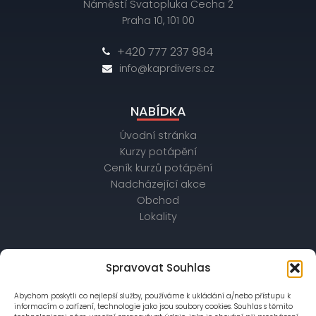
Náměstí Svatopluka Čecha 2
Praha 10, 101 00
+420 777 237 984
info@kaprdivers.cz
NABÍDKA
Úvodní stránka
Kurzy potápění
Ceník kurzů potápění
Nadcházející akce
Obchod
Lokality
OBCHODNÍ ÚDAJE
Spravovat Souhlas
IČ: 26172542, DIČ: CZ26172542
Abychom poskytli co nejlepší služby, používáme k ukládání a/nebo přístupu k
bankovní spojení: Raiffeisenbank,
informacím o zařízení, technologie jako jsou soubory cookies. Souhlas s těmito