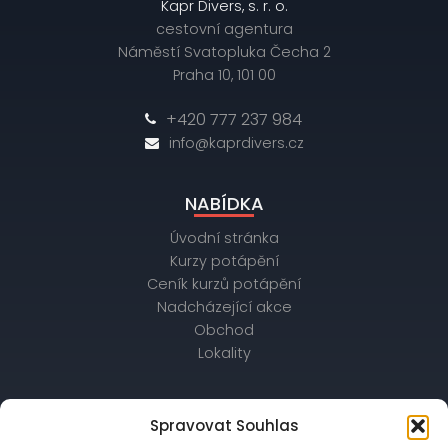
Kapr Divers, s. r. o.
cestovní agentura
Náměstí Svatopluka Čecha 2
Praha 10, 101 00
+420 777 237 984
info@kaprdivers.cz
NABÍDKA
Úvodní stránka
Kurzy potápění
Ceník kurzů potápění
Nadcházející akce
Obchod
Lokality
OBCHODNÍ ÚDAJE
Spravovat Souhlas