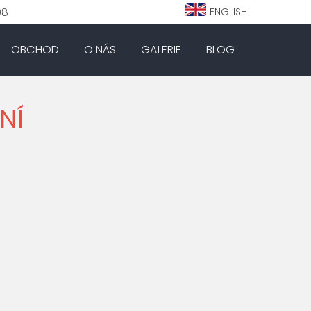
98
ENGLISH
OBCHOD
O NÁS
GALERIE
BLOG
NÍ