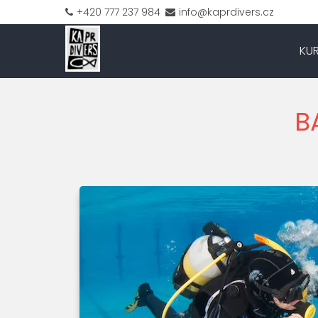
+420 777 237 984
info@kaprdivers.cz
KU
B