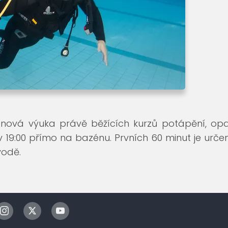
nová výuka právě běžících kurzů potápění, opak
 v 19:00 přímo na bazénu. Prvních 60 minut je urče
vodě.