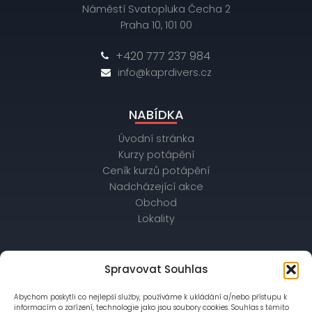
Náměstí Svatopluka Čecha 2
Praha 10, 101 00
+420 777 237 984
info@kaprdivers.cz
NABÍDKA
Úvodní stránka
Kurzy potápění
Ceník kurzů potápění
Nadcházející akce
Obchod
Lokality
OBCHODNÍ ÚDAJE
Spravovat Souhlas
IČ: 26172542, DIČ: CZ26172542
Abychom poskytli co nejlepší služby, používáme k ukládání a/nebo přístupu k
bankovní spojení: Raiffeisenbank,
informacím o zařízení, technologie jako jsou soubory cookies. Souhlas s těmito