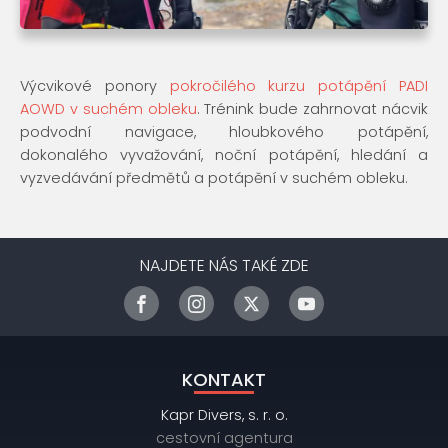
Výcvikové ponory
pokročilého kurzu potápění PADI
AOWD v suchém obleku
. Trénink bude zahrnovat nácvik
podvodní navigace, hloubkového potápění,
dokonalého vyvažování, noční potápění, hledání a
vyzvedávání předmětů a potápění v suchém obleku.
NAJDETE NÁS TAKÉ ZDE
KONTAKT
Kapr Divers, s. r. o.
cestovní agentura