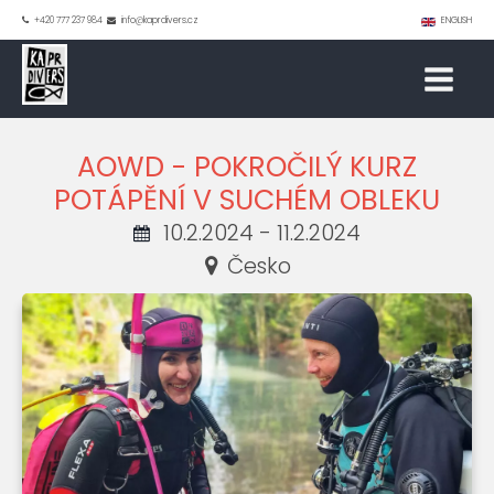
+420 777 237 984
info@kaprdivers.cz
ENGLISH
AOWD - POKROČILÝ KURZ
POTÁPĚNÍ V SUCHÉM OBLEKU
10.2.2024 - 11.2.2024
Česko