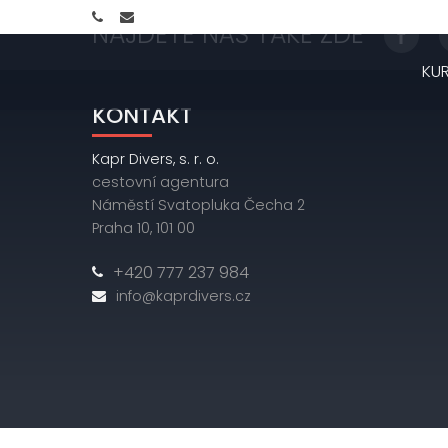
NAJDETE NÁS TAKÉ ZDE
KU
KONTAKT
Kapr Divers, s. r. o.
cestovní agentura
Náměstí Svatopluka Čecha 2
Praha 10, 101 00
+420 777 237 984
info@kaprdivers.cz