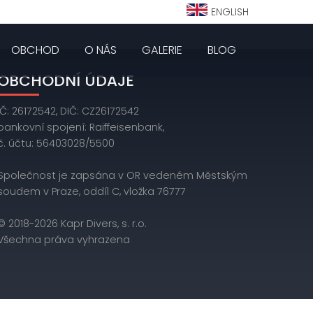
ENGLISH
OBCHOD
O NÁS
GALERIE
BLOG
OBCHODNÍ ÚDAJE
IČ: 26172542, DIČ: CZ26172542
bankovní spojení: Raiffeisenbank,
č. účtu: 56403028/5500
Společnost je zapsána v OR vedeném Městským
soudem v Praze, oddíl C, vložka 76777
© 2018-2026 Kapr Divers, s. r.o.
Všechna práva vyhrazena