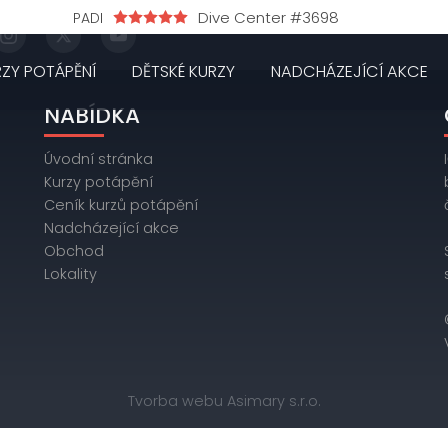
Dive Center #3698
PADI
RZY POTÁPĚNÍ
DĚTSKÉ KURZY
NADCHÁZEJÍCÍ AKCE
NABÍDKA
Úvodní stránka
Kurzy potápění
Ceník kurzů potápění
Nadcházející akce
Obchod
Lokality
Tvorba webu Asimary s.r.o.