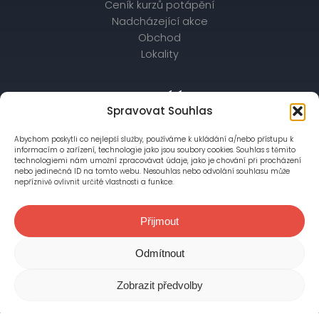
Ceník kurzů potápění
Nadcházející akce
Obchod
Lokality
OBCHODNÍ ÚDAJE
Spravovat Souhlas
IČ: 26172542, DIČ: CZ26172542
bankovní spojení: Raiffeisenbank,
Abychom poskytli co nejlepší služby, používáme k ukládání a/nebo přístupu k
informacím o zařízení, technologie jako jsou soubory cookies. Souhlas s těmito
č. účtu: 56403028/5500
technologiemi nám umožní zpracovávat údaje, jako je chování při procházení
nebo jedinečná ID na tomto webu. Nesouhlas nebo odvolání souhlasu může
nepříznivě ovlivnit určité vlastnosti a funkce.
Společnost je zapsána v OR vedeném Městským
soudem v Praze, oddíl C, vložka 76777
Přijmout
© 2018-2026 Kapr Divers, s. r.o.
Všechna práva vyhrazena
Odmítnout
Zobrazit předvolby
Tvorba webu Asimary s.r.o.