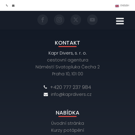
ENGLISH
NAJDETE NÁS TAKÉ ZDE
KONTAKT
Kapr Divers, s. r. o.
cestovní agentura
Náměstí Svatopluka Čecha 2
Praha 10, 101 00
+420 777 237 984
info@kaprdivers.cz
NABÍDKA
Úvodní stránka
Kurzy potápění